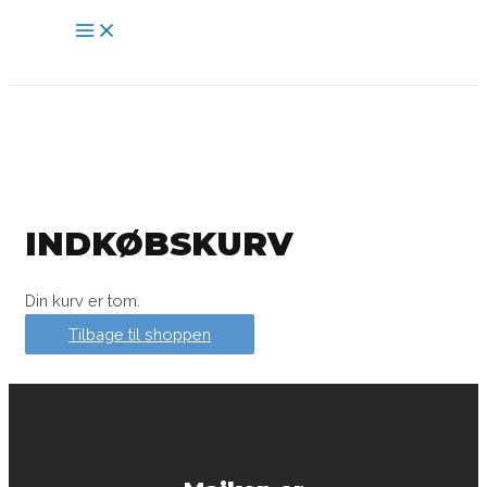
Gå
Main
til
Menu
indholdet
INDKØBSKURV
Din kurv er tom.
Tilbage til shoppen