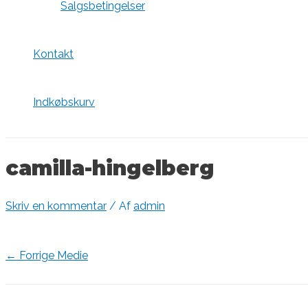
Salgsbetingelser
Kontakt
Indkøbskurv
camilla-hingelberg
Skriv en kommentar
/ Af
admin
Indlægsnavigation
←
Forrige Medie