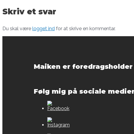
Skriv et svar
Du skal være
logget ind
for at skrive en kommentar.
Maiken er foredragsholder
Følg mig på sociale medie