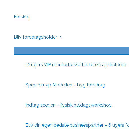
Gå
til
indholdet
Forside
Bliv foredragsholder
Menu
Toggle
12 ugers VIP mentorforløb for foredragsholdere
Speechmap Modellen – byg foredrag
Indtag scenen – fysisk heldagsworkshop
Bliv din egen bedste businesspartner – 6 ugers f