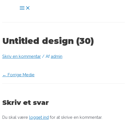
Gå
Main
til
Menu
indholdet
Untitled design (30)
Skriv en kommentar
/ Af
admin
Indlægsnavigation
←
Forrige Medie
Skriv et svar
Du skal være
logget ind
for at skrive en kommentar.