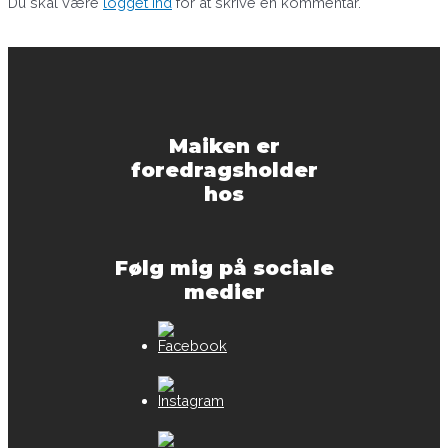
Du skal være
logget ind
for at skrive en kommentar.
Maiken er
foredragsholder
hos
Følg mig på sociale
medier