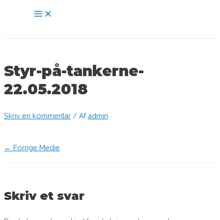
Gå
Main
til
Menu
indholdet
Styr-på-tankerne-
22.05.2018
Skriv en kommentar
/ Af
admin
Indlægsnavigation
←
Forrige Medie
Skriv et svar