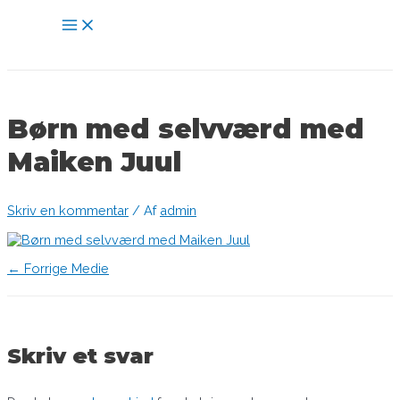
Gå
Main
til
Menu
indholdet
Børn med selvværd med
Maiken Juul
Skriv en kommentar
/ Af
admin
Indlægsnavigation
←
Forrige Medie
Skriv et svar