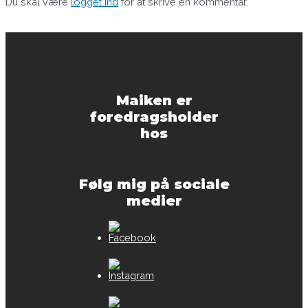
Du skal være
logget ind
for at skrive en kommentar.
Maiken er
foredragsholder
hos
Følg mig på sociale
medier